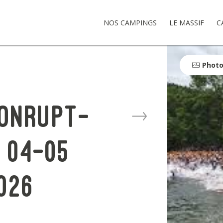
NOS CAMPINGS
LE MASSIF
C
Phot
onrupt-
 04-05
026