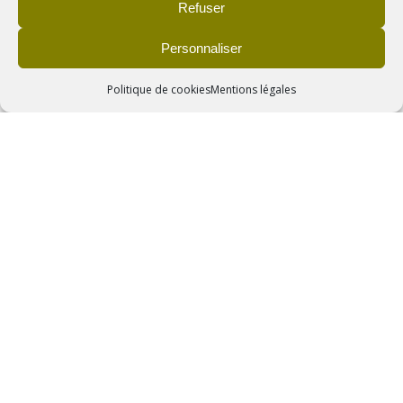
+
Refuser
Personnaliser
LA GENTIANE
Politique de cookies
Mentions légales
+
L’ARNICA MONTANA